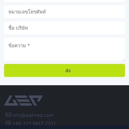
ส่ง

info@aishred.com
+86 371 5617 7311