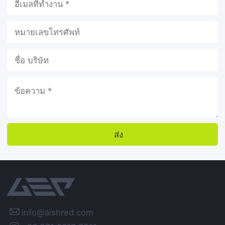
ส่ง

info@aishred.com